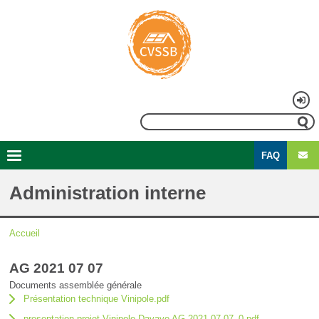
Aller
au
contenu
principal
Menu
Rechercher
du
FAQ
compte
Second
Navigation
de
menu
principale
Administration interne
l'utilisateur
Accueil
Fil
AG 2021 07 07
d'Ariane
Documents assemblée générale
Présentation technique Vinipole.pdf
presentation projet Vinipole Davaye AG 2021 07 07_0.pdf